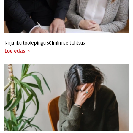
Kirjaliku töölepingu sõlmimise tähtsus
Loe edasi ›