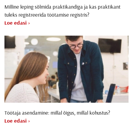
Milline leping sõlmida praktikandiga ja kas praktikant
tuleks registreerida töötamise registris?
Loe edasi ›
Töötaja asendamine: millal õigus, millal kohustus?
Loe edasi ›