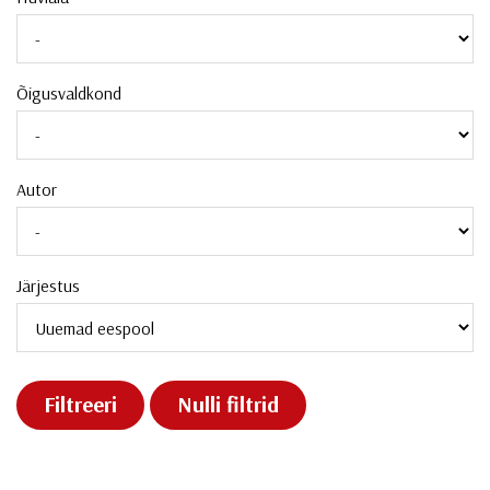
Õigusvaldkond
Autor
Järjestus
Filtreeri
Nulli filtrid