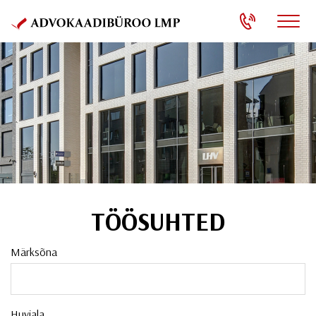
TÖÖSUHTED
Märksõna
Huviala