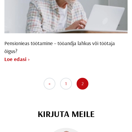
Pensionieas töötamine – tööandja lahkus või töötaja
õigus?
Loe edasi ›
«
1
2
KIRJUTA MEILE