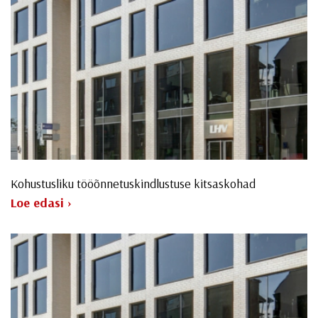
Kohustusliku tööõnnetuskindlustuse kitsaskohad
Loe edasi ›