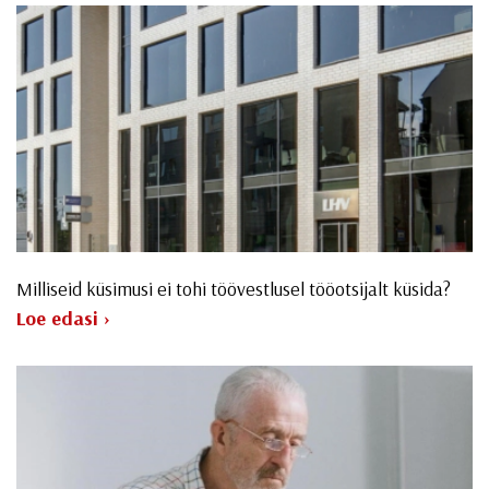
Milliseid küsimusi ei tohi töövestlusel tööotsijalt küsida?
Loe edasi ›